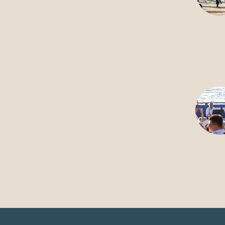
19
אלול