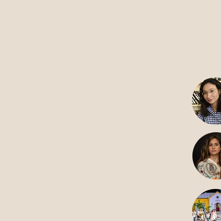
18
אלול