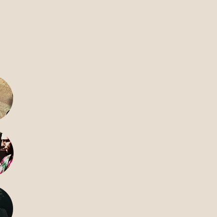
שלישי 
כ"ג