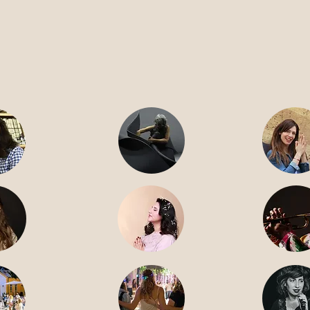
16.9
רביעי 17.9
חמישי .9
 אלול
כ"ד אלול
כ"ה 