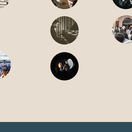
שישי .9
כ"ו 