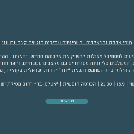
סופי צדקה והבאלדים- כשפיוטים עתיקים פוגשים קצב עכשווי
עים לפסטיבל מצולות להשיק את אלבומם החדש, "האזינו". המופע
 המשלבים כלי נגינה מסורתיים עם מקצבים עכשוויים, ויוצר חווי
קהילתי בית השחמט ותכנית "יחד" יהדות ישראלית בקהילה, מב
לס-בר" רחוב מסילת ישרים 15א
להרשמה