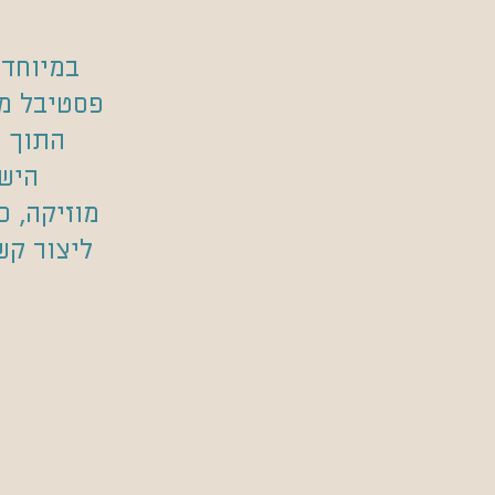
במיוחד 
פסטיבל ממ
התוך ה
הישר
מוזיקה, כ
ליצור קש
ה