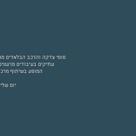
סופי צדקה והרכב הבלאדים מגי
עתיקים בעיבודים מרעננים,
המופע בשיתוף מרכז 
יום שלישי | 16.9 | 21:00 | הכניסה חופשית | "אט